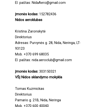
El. paštas: NidaAero@gmail.com
Įmonės kodas:
152782436
Nidos aeroklubas
Kristina Zaronskytė
Direktorius
Adresas: Purvynės g. 28, Nida, Neringa, LT-
93123
Mob. +370 699 68035
El. paštas: nida.aeroclub@gmail.com
Įmonės kodas:
303150321
VŠĮ Nidos sklandymo mokykla
Tomas Kuzmickas
Direktorius
Pamario g. 21B, Nida, Neringa
Mob. +370 600 40040