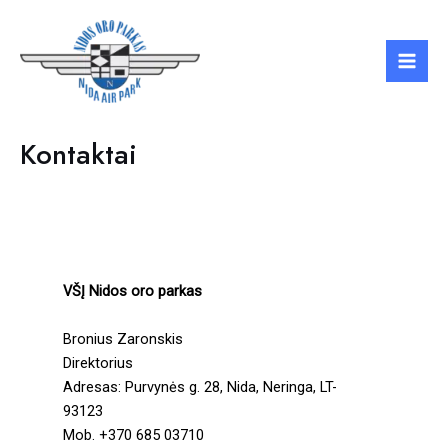
Skip
to
content
Mai
Men
Kontaktai
VŠĮ Nidos oro parkas
Bronius Zaronskis
Direktorius
Adresas: Purvynės g. 28, Nida, Neringa, LT-
93123
Mob. +370 685 03710